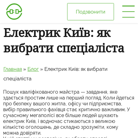
Подзвонити
Електрик Київ: як
Головна
вибрати спеціаліста
Про нас
Главная
»
Блог
»
Електрик Київ: як вибрати
Ціни
спеціаліста
Галерея
Пошук кваліфікованого майстра — завдання, яке
здається простим лише на перший погляд. Коли йдеться
про безпеку вашого житла, офісу чи підприємства,
Відгуки
вибір правильного фахівця стає критично важливим. У
сучасному мегаполісі все більше людей шукають
електрик Київ, і водночас стикаються з великою
Блог
кількістю оголошень, де складно зрозуміти, кому
можна довіряти.