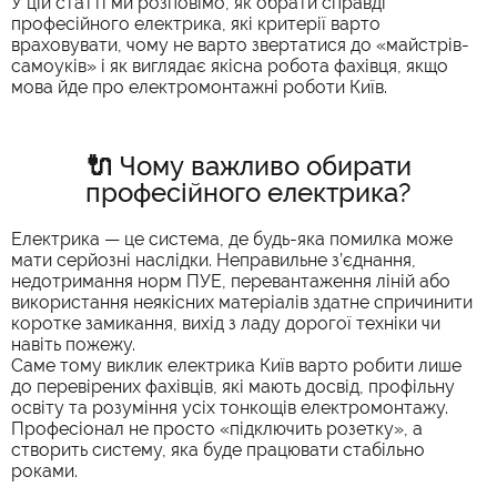
У цій статті ми розповімо, як обрати справді
професійного електрика, які критерії варто
враховувати, чому не варто звертатися до «майстрів-
самоуків» і як виглядає якісна робота фахівця, якщо
мова йде про електромонтажні роботи Київ.
🔌 Чому важливо обирати
професійного електрика?
Електрика — це система, де будь-яка помилка може
мати серйозні наслідки. Неправильне з’єднання,
недотримання норм ПУЕ, перевантаження ліній або
використання неякісних матеріалів здатне спричинити
коротке замикання, вихід з ладу дорогої техніки чи
навіть пожежу.
Саме тому виклик електрика Київ варто робити лише
до перевірених фахівців, які мають досвід, профільну
освіту та розуміння усіх тонкощів електромонтажу.
Професіонал не просто «підключить розетку», а
створить систему, яка буде працювати стабільно
роками.