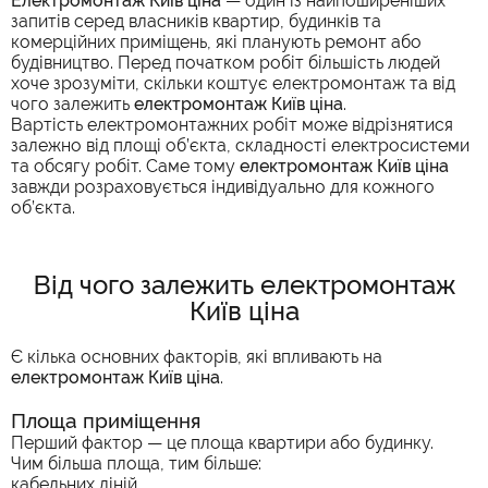
Електромонтаж Київ ціна
— один із найпоширеніших
запитів серед власників квартир, будинків та
комерційних приміщень, які планують ремонт або
будівництво. Перед початком робіт більшість людей
хоче зрозуміти, скільки коштує електромонтаж та від
чого залежить
електромонтаж Київ ціна
.
Вартість електромонтажних робіт може відрізнятися
залежно від площі об’єкта, складності електросистеми
та обсягу робіт. Саме тому
електромонтаж Київ ціна
завжди розраховується індивідуально для кожного
об’єкта.
Від чого залежить електромонтаж
Київ ціна
Є кілька основних факторів, які впливають на
електромонтаж Київ ціна
.
Площа приміщення
Перший фактор — це площа квартири або будинку.
Чим більша площа, тим більше:
кабельних ліній