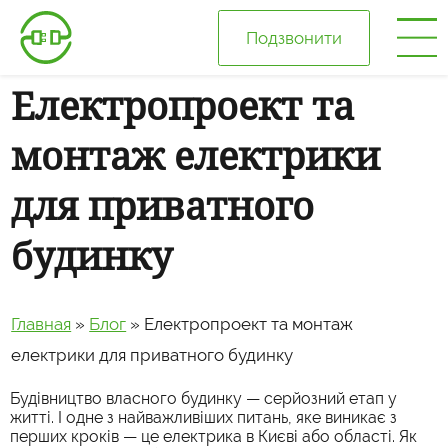
Подзвонити
Електропроект та
Головна
монтаж електрики
Про нас
для приватного
Ціни
будинку
Галерея
Главная
»
Блог
»
Електропроект та монтаж
Відгуки
електрики для приватного будинку
Будівництво власного будинку — серйозний етап у
Блог
житті. І одне з найважливіших питань, яке виникає з
перших кроків — це електрика в Києві або області. Як