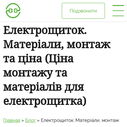
Подзвонити
Електрощиток.
Головна
Матеріали, монтаж
Про нас
та ціна (Ціна
Ціни
монтажу та
матеріалів для
Галерея
електрощитка)
Відгуки
Блог
Главная
»
Блог
»
Електрощиток. Матеріали, монтаж