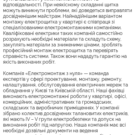
відповідальності. При неякісному складанні щитка
можуть виникнути проблеми, які доведеться виправляти
досвідченішим майстрам. Найнадійнішим варіантом
монтажу електрощитка у квартирі є співпраця зі
спеціалізованими електромонтажними компаніями.
Кваліфіковані електрики таких компаній самостійно
розрахують необхідні матеріали та складуть схему,
закуплять матеріали за зниженими цінами, зроблять
професійний монтаж електрощитка та перевірять
справність системи. Також вони нададуть гарантію на
якість виконаних робіт.
Компанія «Електромонтаж з нуля» — команда
експертів у сфері проектування, монтажу, ремонту,
налаштування, обслуговування електричних мереж та
обладнання у Києві та Київській області. Наші фахівці
виконають електромонтажні роботи у квартирі, офісі,
комерційних, адміністративних та громадських,
складських та виробничих приміщеннях. У компанії
зібрано колектив досвідчених талановитих електриків,
які мають IV – V групи електробезпеки та допуск на
виконання робіт під напругою. Наша компанія має всі
необхідні дозвільні документи на ведення