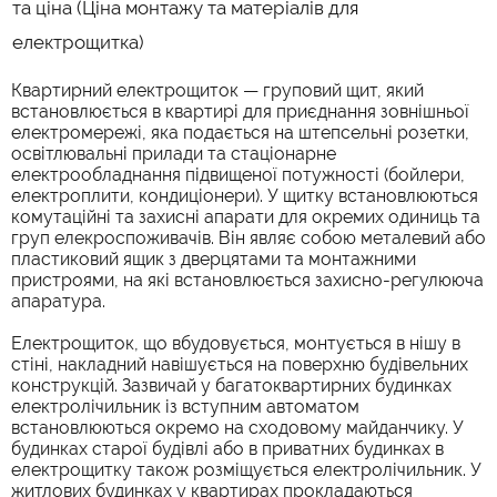
та ціна (Ціна монтажу та матеріалів для
електрощитка)
Квартирний електрощиток — груповий щит, який
встановлюється в квартирі для приєднання зовнішньої
електромережі, яка подається на штепсельні розетки,
освітлювальні прилади та стаціонарне
електрообладнання підвищеної потужності (бойлери,
електроплити, кондиціонери). У щитку встановлюються
комутаційні та захисні апарати для окремих одиниць та
груп елекроспоживачів. Він являє собою металевий або
пластиковий ящик з дверцятами та монтажними
пристроями, на які встановлюється захисно-регулююча
апаратура.
Електрощиток, що вбудовується, монтується в нішу в
стіні, накладний навішується на поверхню будівельних
конструкцій. Зазвичай у багатоквартирних будинках
електролічильник із вступним автоматом
встановлюються окремо на сходовому майданчику. У
будинках старої будівлі або в приватних будинках в
електрощитку також розміщується електролічильник. У
житлових будинках у квартирах прокладаються