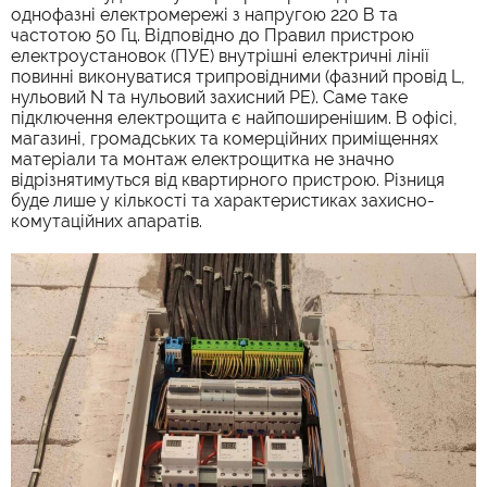
однофазні електромережі з напругою 220 В та
частотою 50 Гц. Відповідно до Правил пристрою
електроустановок (ПУЕ) внутрішні електричні лінії
повинні виконуватися трипровідними (фазний провід L,
нульовий N та нульовий захисний PE). Саме таке
підключення електрощита є найпоширенішим. В офісі,
магазині, громадських та комерційних приміщеннях
матеріали та монтаж електрощитка не значно
відрізнятимуться від квартирного пристрою. Різниця
буде лише у кількості та характеристиках захисно-
комутаційних апаратів.