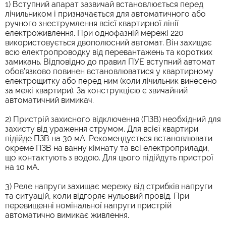
1) Вступний апарат зазвичай встановлюється перед
лічильником і призначається для автоматичного або
ручного знеструмлення всієї квартирної лінії
електроживлення. При однофазній мережі 220
використовується двополюсний автомат. Він захищає
всю електропроводку від перевантажень та коротких
замикань. Відповідно до правил ПУЕ вступний автомат
обов’язково повинен встановлюватися у квартирному
електрощитку або перед ним (коли лічильник винесено
за межі квартири). За конструкцією є звичайний
автоматичний вимикач.
2) Пристрій захисного відключення (ПЗВ) необхідний для
захисту від ураження струмом. Для всієї квартири
підійде ПЗВ на 30 мА. Рекомендується встановлювати
окреме ПЗВ на ванну кімнату та всі електроприлади,
що контактують з водою. Для цього підійдуть пристрої
на 10 мА.
3) Реле напруги захищає мережу від стрибків напруги
та ситуацій, коли відгоряє нульовий провід. При
перевищенні номінальної напруги пристрій
автоматично вимикає живлення.