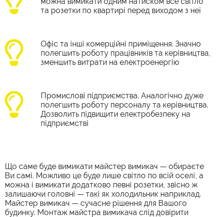
можна вимикати одним натиском все світло
та розетки по квартирі перед виходом з неї
Офіс та інші комерційні приміщення. Значно
полегшить роботу працівників та керівництва,
зменшить витрати на електроенергію
Промислові підприємства. Аналогічно дуже
полегшить роботу персоналу та керівництва.
Дозволить підвищити електробезпеку на
підприємстві
Що саме буде вимикати
майстер вимикач
—
обираєте
Ви самі. Можливо це буде лише світло по всій оселі, а
можна і вимикати додатково певні розетки, звісно ж
залишаючи головні
—
такі як холодильник наприклад.
Майстер вимикач
—
сучасне рішення для Вашого
будинку.
Монтаж майстра вимикача с
лід довірити