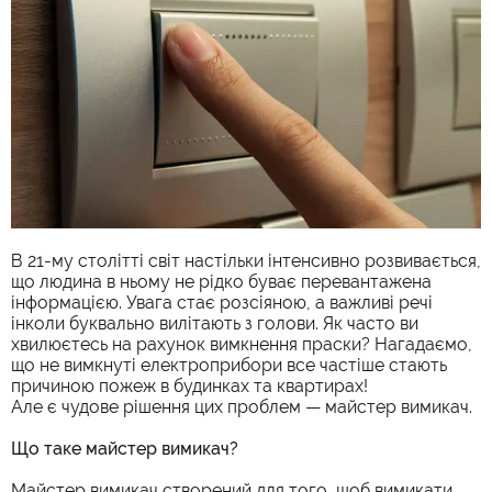
В 21-му столітті світ настільки інтенсивно розвивається,
що людина в ньому не рідко буває перевантажена
інформацією. Увага стає розсіяною, а важливі речі
інколи буквально вилітають з голови. Як часто ви
хвилюєтесь на рахунок вимкнення праски? Нагадаємо,
що не вимкнуті електроприбори все частіше стають
причиною пожеж в будинках та квартирах!
Але є чудове рішення цих проблем
—
майстер вимикач
.
Що таке майстер вимикач?
Майстер вимикач
створений для того, щоб вимикати