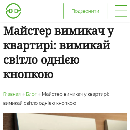
Подзвонити
Майстер вимикач у
Головна
квартирі: вимикай
Про нас
світло однією
Ціни
кнопкою
Галерея
Главная
»
Блог
»
Майстер вимикач у квартирі:
Відгуки
вимикай світло однією кнопкою
Блог