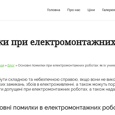
Головна
Про нас
Ціни
Галерея
и при електромонтажних р
ная
»
Блог
»
Основні помилки при електромонтажних роботах: як їх уник
ти складною та небезпечною справою, якщо вони не вико
х замикань, збоїв в електроживленні, а також можуть пор
ти допущені при електромонтажних роботах, а також надам
овні помилки в електромонтажних робо