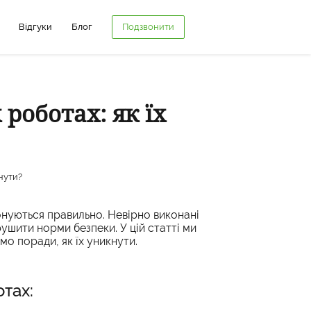
Головна
Про нас
Ціни
Галерея
Відгуки
Блог
Відгуки
Блог
Подзвонити
оботах: як їх
нути?
нуються правильно. Невірно виконані
ушити норми безпеки. У цій статті ми
о поради, як їх уникнути.
тах: