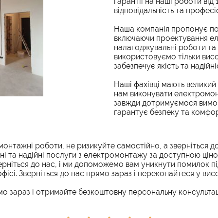
гарантії на наші роботи від 
відповідальність та професі
Наша компанія пропонує по
включаючи проектування ел
налагоджувальні роботи та 
використовуємо тільки висо
забезпечує якість та надійн
Наші фахівці мають великий 
нам виконувати електромон
завжди дотримуємося вимог
гарантує безпеку та комфор
монтажні роботи, не ризикуйте самостійно, а зверніться д
ні та надійні послуги з електромонтажу за доступною цін
Зверніться до нас, і ми допоможемо вам уникнути помилок 
ісі. Зверніться до нас прямо зараз і переконайтеся у висо
мо зараз і отримайте безкоштовну персональну консультац