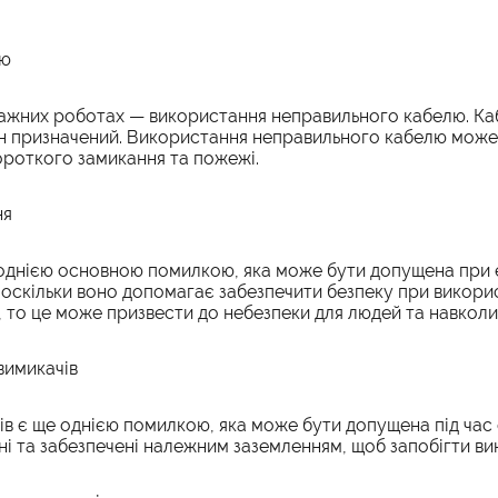
лю
ажних роботах — використання неправильного кабелю. Каб
 він призначений. Використання неправильного кабелю мож
роткого замикання та пожежі.
ня
 однією основною помилкою, яка може бути допущена при
оскільки воно допомагає забезпечити безпеку при викори
, то це може призвести до небезпеки для людей та навкол
вимикачів
в є ще однією помилкою, яка може бути допущена під час
ні та забезпечені належним заземленням, щоб запобігти в