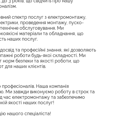
1 до 3 років, що свідчить про нашу
оналізм.
вний спектр послуг з електромонтажу,
ектрики, проведення монтажу, пуско-
технічне обслуговування. Ми
коякісні матеріали та обладнання, що
ість наших послуг.
досвід та професійні знання, які дозволяють
тажні роботи будь-якої складності. Ми
 норм безпеки та якості роботи, що
т для наших клієнтів.
о професіоналів. Наша компанія
ою. Ми завжди виконуємо роботу в строк та
під час електромонтажу та забезпечимо
кій якості наших послуг!
ію нашого спеціаліста!