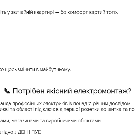
ть у звичайній квартирі — бо комфорт вартий того.
о щось змінити в майбутньому.
📞 Потрібен якісний електромонтаж?
нда професійних електриків із понад 7-річним досвідом.
і та області під ключ: від першої розетки до щитка та пов
ами, магазинами та виробничими об’єктами
згідно з ДБН і ПУЕ