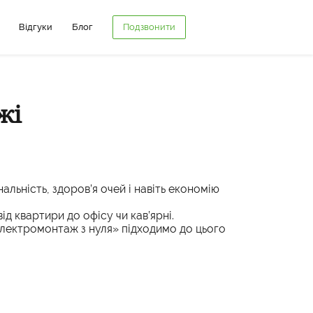
Головна
Про нас
Ціни
Галерея
Відгуки
Блог
Відгуки
Блог
Подзвонити
жі
льність, здоров’я очей і навіть економію
ід квартири до офісу чи кав’ярні.
«Електромонтаж з нуля» підходимо до цього