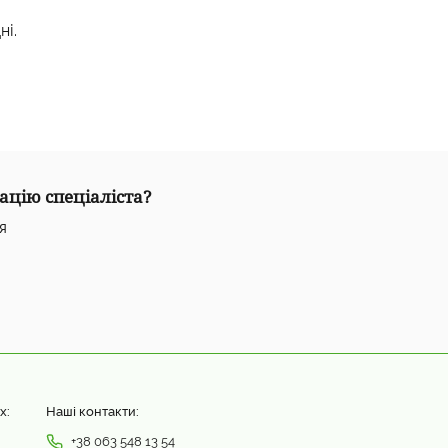
ні.
ацію спеціаліста?
я
х:
Наші контакти:
+38 063 548 13 54