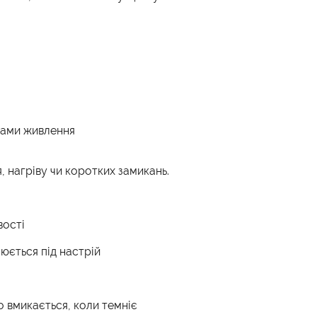
оками живлення
 нагріву чи коротких замикань.
вості
нюється під настрій
о вмикається, коли темніє