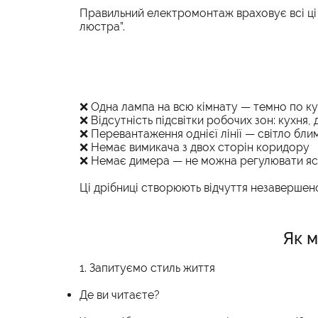
Правильний електромонтаж враховує всі ці т
люстра”.
❌ Одна лампа на всю кімнату — темно по ку
❌ Відсутність підсвітки робочих зон: кухня,
❌ Перевантаження однієї лінії — світло бли
❌ Немає вимикача з двох сторін коридору
❌ Немає димера — не можна регулювати яс
Ці дрібниці створюють відчуття незавершен
Як м
1. Запитуємо стиль життя
Де ви читаєте?