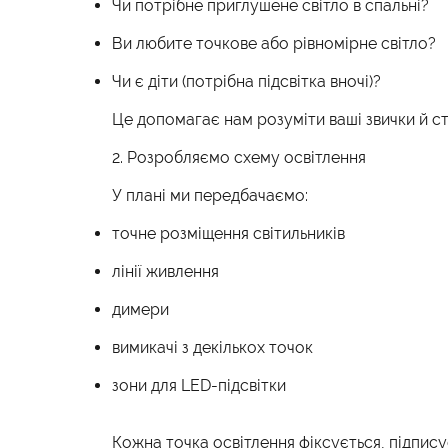
Чи потрібне приглушене світло в спальні?
Ви любите точкове або рівномірне світло?
Чи є діти (потрібна підсвітка вночі)?
Це допомагає нам розуміти ваші звички й 
2. Розробляємо схему освітлення
У плані ми передбачаємо:
точне розміщення світильників
лінії живлення
димери
вимикачі з декількох точок
зони для LED-підсвітки
Кожна точка освітлення фіксується, підпису