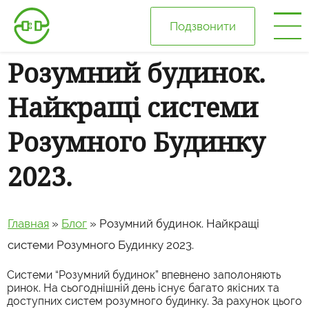
Подзвонити
Розумний будинок.
Головна
Найкращі системи
Про нас
Розумного Будинку
Ціни
2023.
Галерея
Главная
»
Блог
»
Розумний будинок. Найкращі
Відгуки
системи Розумного Будинку 2023.
Системи “Розумний будинок”
впевнено заполоняють
Блог
ринок. На сьогоднішній день існує багато якісних та
доступних
систем розумного будинку.
За рахунок цього