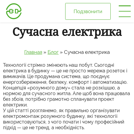
Подзвонити
Сучасна електрика
Головна
Про нас
Главная
»
Блог
»
Сучасна електрика
Технології стрімко змінюють наш побут. Сьогодні
Ціни
електрика в будинку — це не просто мережа розеток і
вимикачів. Це продумана система, що поєднує
енергозбереження, безпеку, комфорт і автоматизацію.
Галерея
Концепція «розумного дому» стала не розкішшю, а
нормою для сучасного житла. Але щоб вона працювала
без збоїв, потрібно грамотно спланувати проект
Відгуки
електрики.
У цій статті розглянемо, як правильно організувати
електромонтаж розумного будинку, які технології
Блог
використовуються, з чого почати і чому професійний
підхід — це не тренд, а необхідність.