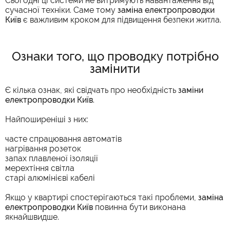
Сьогодні ці системи не витримують навантаження від
сучасної техніки. Саме тому
заміна електропроводки
Київ
є важливим кроком для підвищення безпеки житла.
Ознаки того, що проводку потрібно
замінити
Є кілька ознак, які свідчать про необхідність
заміни
електропроводки Київ
.
Найпоширеніші з них:
часте спрацювання автоматів
нагрівання розеток
запах плавленої ізоляції
мерехтіння світла
старі алюмінієві кабелі
Якщо у квартирі спостерігаються такі проблеми,
заміна
електропроводки Київ
повинна бути виконана
якнайшвидше.