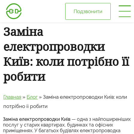
Подзвонити
Заміна
Головна
електропроводки
Про нас
Київ: коли потрібно її
Ціни
робити
Галерея
Главная
»
Блог
»
Заміна електропроводки Київ: коли
Відгуки
потрібно її робити
Заміна електропроводки Київ
— одна з найпоширеніших
Блог
послуг у старих квартирах, будинках та офісних
приміщеннях. У багатьох будівлях електропроводка