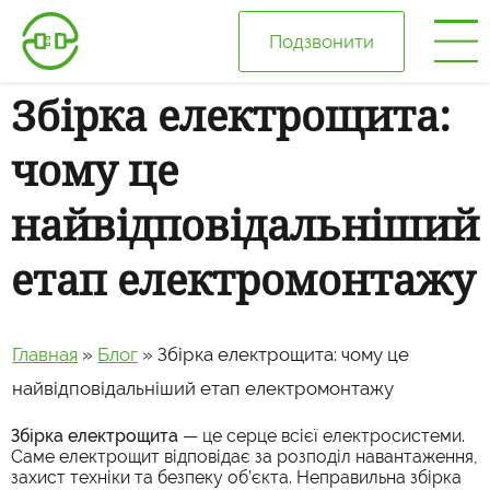
Подзвонити
Збірка електрощита:
Головна
чому це
Про нас
найвідповідальніший
Ціни
етап електромонтажу
Галерея
Главная
»
Блог
»
Збірка електрощита: чому це
Відгуки
найвідповідальніший етап електромонтажу
Збірка електрощита
— це серце всієї електросистеми.
Блог
Саме електрощит відповідає за розподіл навантаження,
захист техніки та безпеку об’єкта. Неправильна збірка